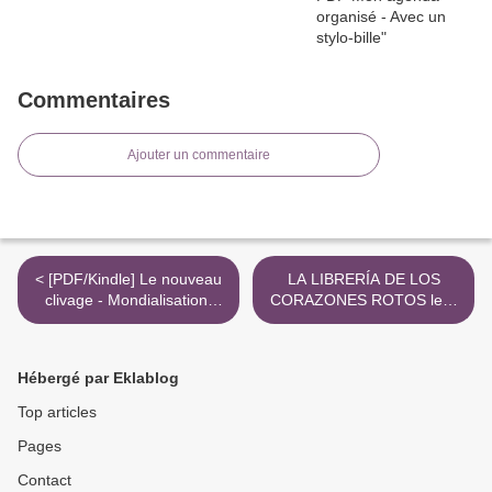
Commentaires
Ajouter un commentaire
< [PDF/Kindle] Le nouveau
LA LIBRERÍA DE LOS
clivage - Mondialisation,
CORAZONES ROTOS leer
libre-échange,
epub gratis >
métropolisation, flux
migratoires : état des
Hébergé par Eklablog
démocraties occidentales
by Jérôme Fourquet
Top articles
Pages
Contact