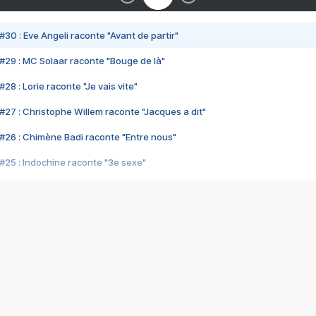
#30 : Eve Angeli raconte "Avant de partir"
#29 : MC Solaar raconte "Bouge de là"
28 : Lorie raconte "Je vais vite"
#27 : Christophe Willem raconte "Jacques a dit"
#26 : Chimène Badi raconte "Entre nous"
#25 : Indochine raconte "3e sexe"
#24 : Zaho raconte "C'est chelou"
#23 : Patrick Bruel raconte "Au café des délices"
#22 : Kyo raconte "Le chemin"
#21 : Nolwenn Leroy raconte "Cassé"
#20 : Patrick Hernandez raconte "Born to be alive"
#19 : Lorie raconte "Près de moi"