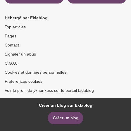
Chevaliers d'Emeraude
9782081242197 par
Tome 8 9782749910147
Françoise Rachmuhl >
par Anne Robillard (French
Hébergé par Eklablog
Edition)
Top articles
Pages
Contact
Signaler un abus
C.G.U.
Cookies et données personnelles
Préférences cookies
Voir le profil de yknunkuss sur le portail Eklablog
Créer un blog sur Eklablog
Créer un blog